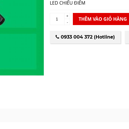
LED CHIẾU ĐIỂM
+
THÊM VÀO GIỎ HÀNG
-
0933 004 372 (Hotline)